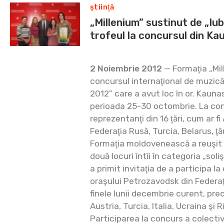
ştiinţă
„Millenium” sustinut de „Iu
trofeul la concursul din Ka
2 Noiembrie 2012
— Formaţia „Mil
concursul internaţional de muzic
2012” care a avut loc în or. Kaunas
perioada 25-30 octombrie. La con
reprezentanţi din 16 ţări, cum ar fi
Federaţia Rusă, Turcia, Belarus, ţăr
Formaţia moldovenească a reuşit 
două locuri întîi în categoria „sol
a primit invitaţia de a participa la 
oraşului Petrozavodsk din Federaţ
finele lunii decembrie curent, pre
Austria, Turcia, Italia, Ucraina şi R
Participarea la concurs a colecti