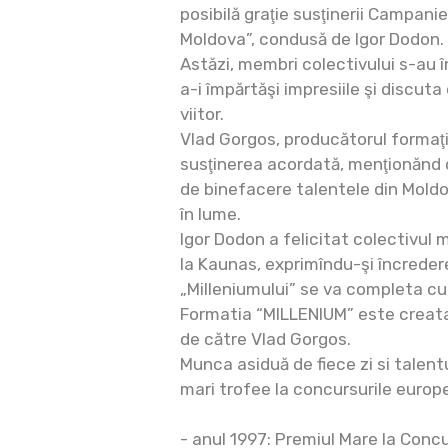
posibilă graţie susţinerii Campani
Moldova”, condusă de Igor Dodon.
Astăzi, membri colectivului s-au î
a-i împărtăşi impresiile şi discut
viitor.
Vlad Gorgos, producătorul formaţi
susţinerea acordată, menţionănd 
de binefacere talentele din Mold
în lume.
Igor Dodon a felicitat colectivul 
la Kaunas, exprimîndu-şi încredere
„Milleniumului” se va completa cu
Formatia “MILLENIUM” este creata 
de către Vlad Gorgos.
Munca asiduă de fiece zi si talent
mari trofee la concursurile europ
- anul 1997: Premiul Mare la Conc