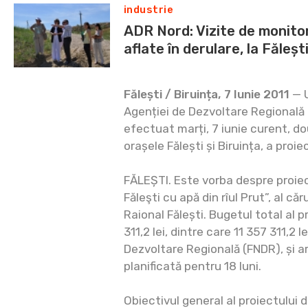
industrie
ADR Nord: Vizite de monitor
aflate în derulare, la Fălești
Fălești / Biruința, 7 Iunie 2011
— U
Agenției de Dezvoltare Regională
efectuat marți, 7 iunie curent, do
orașele Fălești și Biruința, a proie
FĂLEȘTI. Este vorba despre proiec
Făleşti cu apă din rîul Prut”, al căr
Raional Fălești. Bugetul total al p
311,2 lei, dintre care 11 357 311,2 
Dezvoltare Regională (FNDR), și 
planificată pentru 18 luni.
Obiectivul general al proiectului d