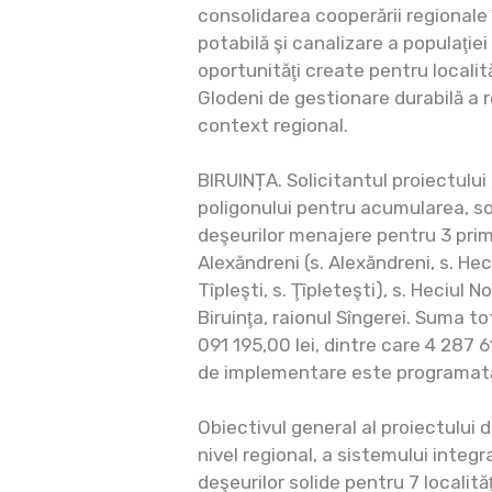
consolidarea cooperării regionale 
potabilă şi canalizare a populaţiei 
oportunităţi create pentru localită
Glodeni de gestionare durabilă a r
context regional.
BIRUINȚA. Solicitantul proiectului
poligonului pentru acumularea, sor
deşeurilor menajere pentru 3 primări
Alexăndreni (s. Alexăndreni, s. Heci
Tîpleşti, s. Ţîpleteşti), s. Heciul 
Biruinţa, raionul Sîngerei. Suma to
091 195,00 lei, dintre care 4 287 6
de implementare este programată 
Obiectivul general al proiectului d
nivel regional, a sistemului inte
deşeurilor solide pentru 7 localităţ