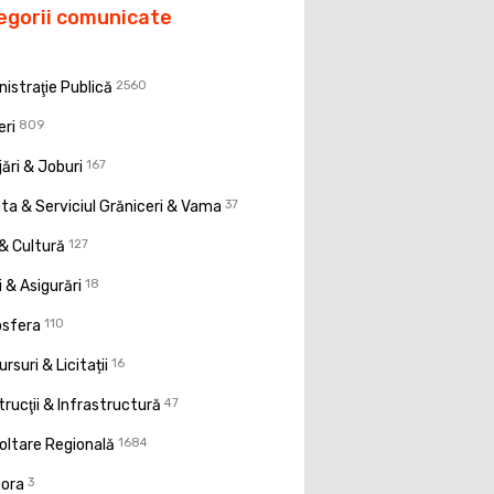
egorii comunicate
istraţie Publică
2560
eri
809
ări & Joburi
167
a & Serviciul Grăniceri & Vama
37
& Cultură
127
 & Asigurări
18
osfera
110
rsuri & Licitații
16
rucţii & Infrastructură
47
oltare Regională
1684
pora
3