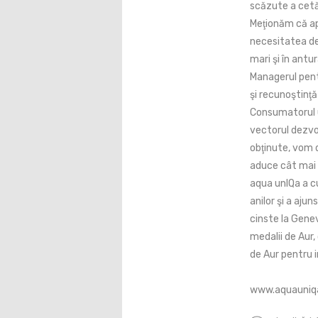
scăzute a cetăţ
Meţionăm că ap
necesitatea de
mari şi în antur
Managerul pent
şi recunoştinţ
Consumatorul u
vectorul dezvol
obţinute, vom 
aduce cât mai
aqua unIQa a c
anilor şi a aju
cinste la Genev
medalii de Aur,
de Aur pentru i
www.aquauniq