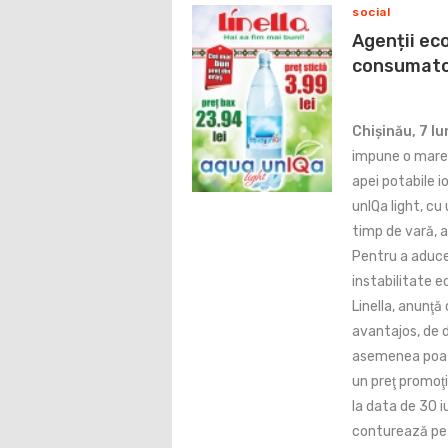
social
Agenții ec
consumator
Chișinău, 7 Iu
impune o mare c
apei potabile i
unIQa light, cu
timp de vară, a
Pentru a aduce
instabilitate 
Linella, anunţă 
avantajos, de d
asemenea poate
un preţ promoţi
la data de 30 i
conturează pe f