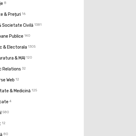
je
8
e & Prețuri
16
 Societate Civilă
1381
oane Publice
140
ic & Electorala
1305
uratura & MAI
120
c Relations
32
rse Web
12
tate & Medicină
125
icate
4
l
580
t
12
ţă
80