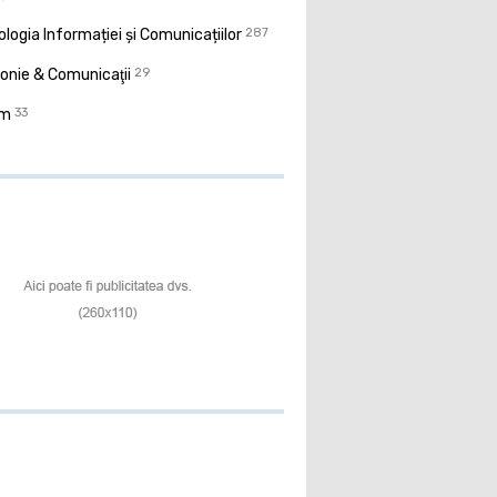
logia Informației și Comunicațiilor
287
onie & Comunicaţii
29
sm
33