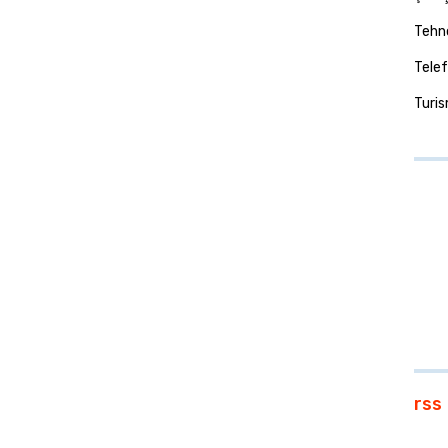
Tehno
Telef
Turi
rss