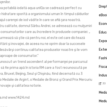
enilor.
Drept
a potabilă iodată aqua unIQa se cadrează perfect cu
 hidratare sporită a organismului uman în timpul căldurilor
eBoo
ajul carenţei de iod vădite în care se află ţara noastră.
Econ
ru calitate, domnul Sârbu Andrei, se adresează cu mulţumiri
ă consumatorilor care au încredere în produsele companiei: „
Educa
rmează să ştie că pentru noi, el este cel care dictează
Expor
tării şi inovaţiei, de aceea nu ne oprim doar la succesele
Exte
desăvârşi continuu calitatea produselor noastre şi le vom
 aproape de consumator.”
Fash
unoscut un trend ascendent al performanţei pe parcursul
Fisca
ns să fie prima apă în istoria RM care a fost recunoscută pe
a, Bruxel, Beijing, Seul şi Chişinău, fiind decernată cu 3
Indus
 o Medalie de Argint, o Medalie de Bronz şi Grand Prix Mercuriu
IT
30
novaţie şi calitatea notorie.
Media
a.md www.1424.md
Medi