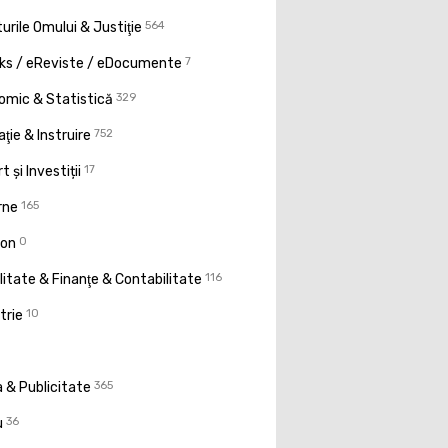
urile Omului & Justiţie
564
ks / eReviste / eDocumente
7
omic & Statistică
329
ţie & Instruire
752
t și Investiții
17
rne
165
ion
0
litate & Finanţe & Contabilitate
116
trie
10
 & Publicitate
365
u
36