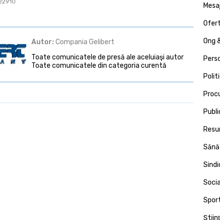
 22910
Mesa
Ofert
Ong &
Autor:
Compania Gelibert
Toate comunicatele de presă ale aceluiaşi autor
Pers
Toate comunicatele din categoria curentă
Polit
Proc
Publi
Resu
Sănă
Sind
Socia
Spor
Ştiin