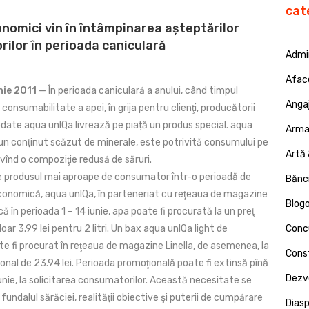
cat
onomici vin în întâmpinarea așteptărilor
ilor în perioada caniculară
Admin
Afac
nie 2011
— În perioada caniculară a anului, când timpul
Angaj
onsumabilitate a apei, în grija pentru clienţi, producătorii
odate aqua unIQa livrează pe piață un produs special. aqua
Armat
 un conţinut scăzut de minerale, este potrivită consumului pe
Artă 
vînd o compoziţie redusă de săruri.
 produsul mai aproape de consumator într-o perioadă de
Bănci
economică, aqua unIQa, în parteneriat cu reţeaua de magazine
Blog
că în perioada 1 – 14 iunie, apa poate fi procurată la un preţ
oar 3.99 lei pentru 2 litri. Un bax aqua unIQa light de
Concu
 fi procurat în reţeaua de magazine Linella, de asemenea, la
Const
onal de 23.94 lei. Perioada promoţională poate fi extinsă pînă
Dezv
unie, la solicitarea consumatorilor. Această necesitate se
undalul sărăciei, realităţii obiective şi puterii de cumpărare
Dias