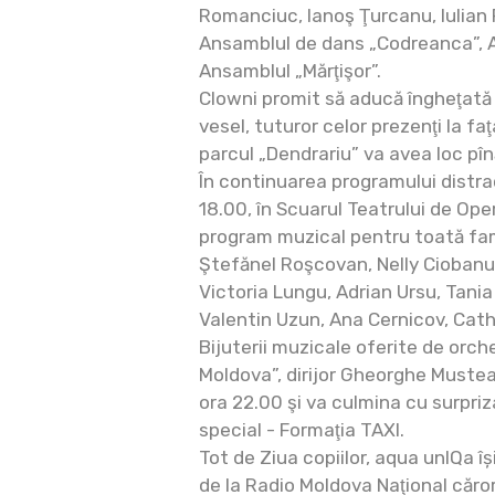
Romanciuc, Ianoş Ţurcanu, Iulian 
Ansamblul de dans „Codreanca”, A
Ansamblul „Mărţişor”.
Clowni promit să aducă îngheţată 
vesel, tuturor celor prezenţi la faţ
parcul „Dendrariu” va avea loc pîn
În continuarea programului distrac
18.00, în Scuarul Teatrului de Ope
program muzical pentru toată famil
Ştefănel Roşcovan, Nelly Ciobanu
Victoria Lungu, Adrian Ursu, Tani
Valentin Uzun, Ana Cernicov, Cath
Bijuterii muzicale oferite de orc
Moldova”, dirijor Gheorghe Mustea
ora 22.00 şi va culmina cu surpriz
special - Formaţia TAXI.
Tot de Ziua copiilor, aqua unIQa îș
de la Radio Moldova Naţional cărora