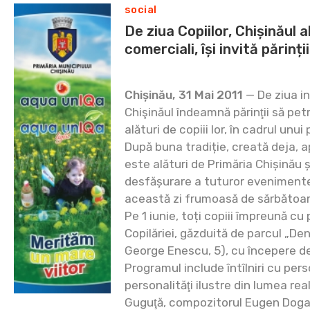
social
De ziua Copiilor, Chișinăul a
comerciali, își invită părinți
Chișinău, 31 Mai 2011
— De ziua in
Chişinăul îndeamnă părinţii să pe
alături de copiii lor, în cadrul unu
După buna tradiție, creată deja, 
este alături de Primăria Chișinău și
desfășurare a tuturor evenimentel
această zi frumoasă de sărbătoar
Pe 1 iunie, toți copiii împreună cu p
Copilăriei, găzduită de parcul „Dend
George Enescu, 5), cu începere de
Programul include întîlniri cu pers
personalităţi ilustre din lumea real
Guguţă, compozitorul Eugen Doga, s