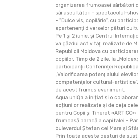
organizarea frumoasei sărbători 
săi ascultători - spectacolul-sho
- ”Dulce vis, copilărie”, cu partic
apartenenţi diverselor pături cultu
Pe 1 şi 2 iunie, şi Centrul Internaţ
va găzdui activităţi realizate de M
Republicii Moldova cu participarea
copiilor. Timp de 2 zile, la „Moldex
participanţii Conferinţei Republic
„Valorificarea potenţialului elevilo
competenţelor cultural-artistice”.
de acest frumos eveniment.
Aqua unIQa a inițiat și o colabora
acțiunilor realizate și de deja ce
pentru Copii și Tineret «ARTICO»
frumoasă paradă a capitalei – Par
buleverdul Ștefan cel Mare și Sfâ
Prin toate aceste gesturi de susț