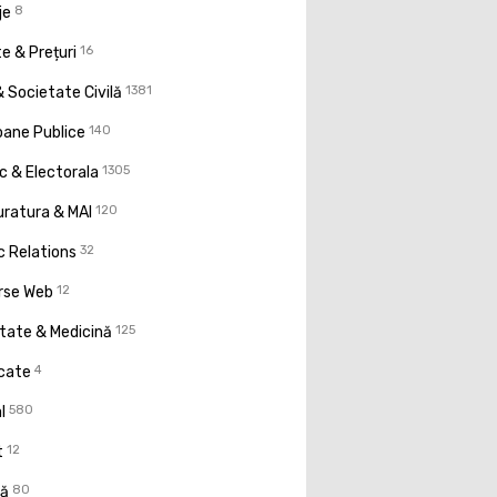
je
8
e & Prețuri
16
 Societate Civilă
1381
oane Publice
140
ic & Electorala
1305
uratura & MAI
120
c Relations
32
rse Web
12
tate & Medicină
125
icate
4
l
580
t
12
ţă
80