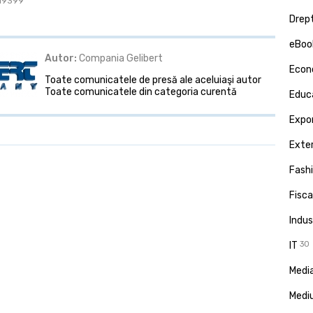
: 19399
Drept
eBoo
Autor:
Compania Gelibert
Econ
Toate comunicatele de presă ale aceluiaşi autor
Toate comunicatele din categoria curentă
Educa
Expor
Exte
Fash
Fisca
Indus
IT
30
Media
Medi