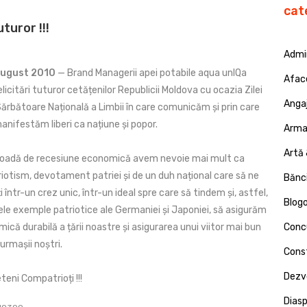
cat
uturor !!!
Admin
August 2010
— Brand Managerii apei potabile aqua unIQa
Afac
licitări tuturor cetățenilor Republicii Moldova cu ocazia Zilei
Angaj
Sărbătoare Națională a Limbii în care comunicăm și prin care
nifestăm liberi ca națiune și popor.
Armat
Artă 
rioadă de recesiune economică avem nevoie mai mult ca
riotism, devotament patriei și de un duh național care să ne
Bănci
 într-un crez unic, într-un ideal spre care să tindem și, astfel,
Blog
le exemple patriotice ale Germaniei și Japoniei, să asigurăm
ică durabilă a țării noastre și asigurarea unui viitor mai bun
Concu
 urmașii noștri.
Const
Dezv
eteni Compatrioți !!!
Dias