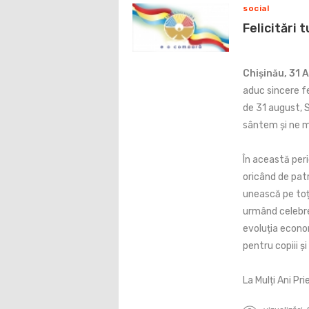
social
Felicitări t
Chișinău, 31 
aduc sincere fe
de 31 august, 
sântem și ne ma
În această pe
oricând de pat
unească pe toți
urmând celebre
evoluția econom
pentru copiii și
La Mulți Ani Pri