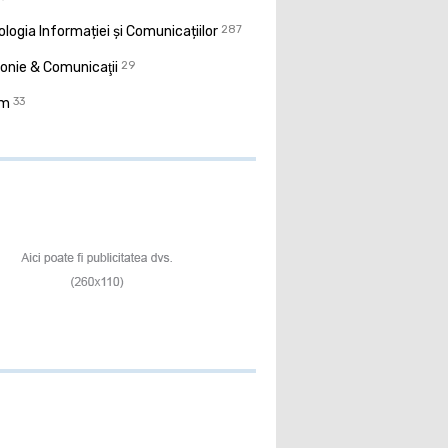
logia Informației și Comunicațiilor
287
onie & Comunicaţii
29
sm
33