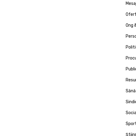
Mesa
Ofert
Ong &
Pers
Polit
Proc
Publi
Resu
Sănă
Sind
Socia
Spor
Ştiin