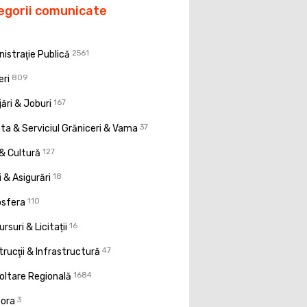
egorii comunicate
istraţie Publică
2561
eri
809
ări & Joburi
167
a & Serviciul Grăniceri & Vama
37
& Cultură
127
 & Asigurări
18
osfera
110
rsuri & Licitații
16
rucţii & Infrastructură
47
oltare Regională
1684
pora
3