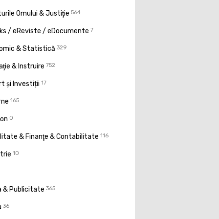
urile Omului & Justiţie
564
ks / eReviste / eDocumente
7
omic & Statistică
329
ţie & Instruire
752
t și Investiții
17
rne
165
ion
0
litate & Finanţe & Contabilitate
116
trie
10
 & Publicitate
365
u
36