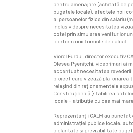
pentru amenajare (achitată de per
bugetele locale), efectele noii cot
al persoanelor fizice din salariu (m
inclusiv despre necesitatea vizual
cotei prin simularea veniturilor 
conform noii formule de calcul.
Viorel Furdui, director executiv C
Olesea Pșenițchi, viceprimari ai m
accentuat necesitatea revederii f
proiect care vizează plafonarea ta
reieșind din raționamentele expus
Constituțională (stabilirea cotelor
locale – atribuție cu cea mai mare
Reprezentanții CALM au punctat c
administrației publice locale, auto
o claritate și previzibilitate buge