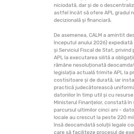
niciodată, dar și de o descentraliz
astfel încât să ofere APL gradul
decizională și financiară.
De asemenea, CALM a amintit desp
începutul anului 2026) expediată 
și Serviciul Fiscal de Stat, privind 
APL la executarea silită a obligați
rămâne nesoluționată deocamdată
legislația actuală trimite APL la 
costisitoare și de durată, iar ins
practică judecătorească uniformă
datoriilor în timp util și cu resurs
Ministerul Finanțelor, constată în
parcursul ultimilor cinci ani – dat
locale au crescut la peste 220 mil
însă deocamdată soluții legale co
care să faciliteze procesul de exe