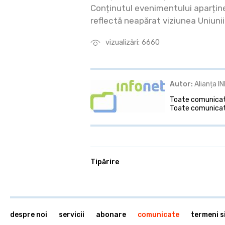
Conținutul evenimentului aparține
reflectă neapărat viziunea Uniuni
vizualizări: 6660
Autor:
Alianța I
Toate comunicate
Toate comunicate
Tipărire
despre noi
servicii
abonare
comunicate
termeni si