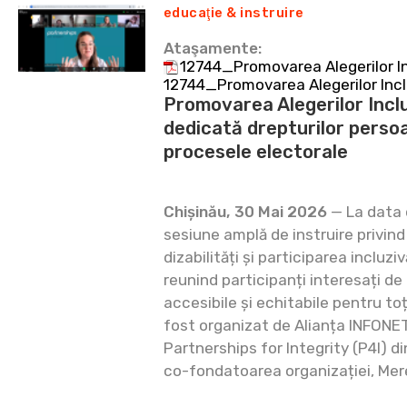
educaţie & instruire
Ataşamente:
12744_Promovarea Alegerilor In
12744_Promovarea Alegerilor Incl
Promovarea Alegerilor Inclu
dedicată drepturilor persoan
procesele electorale
Chișinău, 30 Mai 2026
— La data 
sesiune amplă de instruire privind
dizabilități și participarea incluzi
reunind participanți interesați de
accesibile și echitabile pentru to
fost organizat de Alianța INFONET
Partnerships for Integrity (P4I) d
co-fondatoarea organizației, Mer