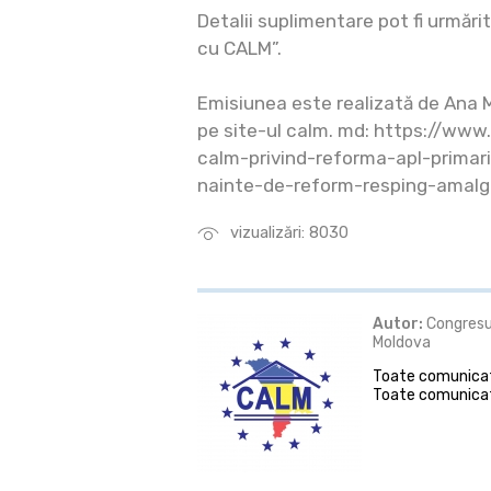
Detalii suplimentare pot fi urmări
cu CALM”.
Emisiunea este realizată de Ana M
pe site-ul calm. md: https://www
calm-privind-reforma-apl-primarii
nainte-de-reform-resping-amal
vizualizări: 8030
Autor:
Congresul
Moldova
Toate comunicate
Toate comunicat