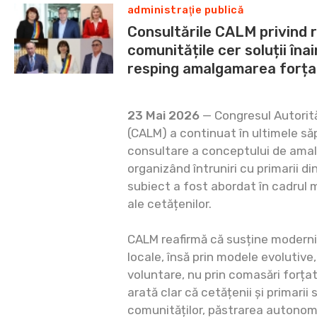
administraţie publică
Consultările CALM privind r
comunitățile cer soluții îna
resping amalgamarea forța
23 Mai 2026
— Congresul Autorită
(CALM) a continuat în ultimele s
consultare a conceptului de amalg
organizând întruniri cu primarii di
subiect a fost abordat în cadrul 
ale cetățenilor.
CALM reafirmă că susține moderni
locale, însă prin modele evolutive,
voluntare, nu prin comasări forțate
arată clar că cetățenii și primarii
comunităților, păstrarea autonomi