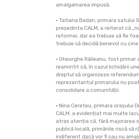
amalgamarea impusă.
• Tatiana Badan, primara satului S
președinta CALM, a reiterat că „
reformei, dar ea trebuie să fie foa
trebuie să decidă benevol cu cine
• Gheorghe Răileanu, fost primar al
reamintit că, în cazul lichidării un
dreptul să organizeze referendum 
reprezentantul primarului nu poate
consolidare a comunității.
• Nina Cereteu, primara orașului D
CALM, a evidențiat mai multe lac
atras atenția că, fără majorarea sa
publică locală, primăriile riscă să
indiferent dacă vor fi sau nu ama