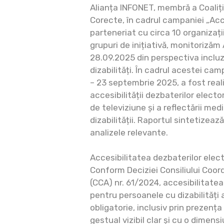
Alianța INFONET, membră a Coaliție
Corecte, în cadrul campaniei „Acce
parteneriat cu circa 10 organizaț
grupuri de inițiativă, monitorizăm
28.09.2025 din perspectiva incluz
dizabilități. În cadrul acestei cam
– 23 septembrie 2025, a fost real
accesibilității dezbaterilor elect
de televiziune și a reflectării me
dizabilității. Raportul sintetizeaz
analizele relevante.
Accesibilitatea dezbaterilor electo
Conform Deciziei Consiliului Coor
(CCA) nr. 61/2024, accesibilitatea
pentru persoanele cu dizabilități 
obligatorie, inclusiv prin prezenț
gestual vizibil clar și cu o dimen