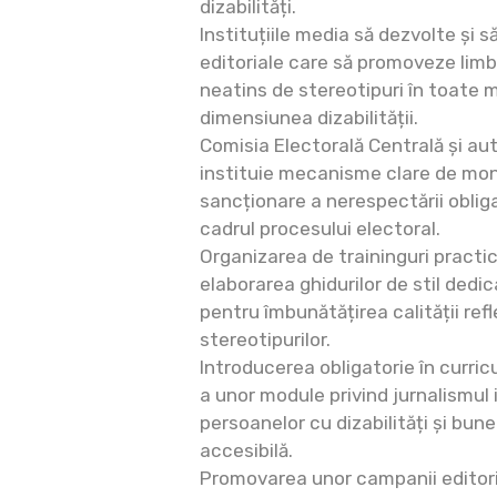
dizabilități.
Instituțiile media să dezvolte și 
editoriale care să promoveze limb
neatins de stereotipuri în toate 
dimensiunea dizabilității.
Comisia Electorală Centrală și aut
instituie mecanisme clare de moni
sancționare a nerespectării obligaț
cadrul procesului electoral.
Organizarea de traininguri practi
elaborarea ghidurilor de stil dedica
pentru îmbunătățirea calității refl
stereotipurilor.
Introducerea obligatorie în curricu
a unor module privind jurnalismul i
persoanelor cu dizabilități și bun
accesibilă.
Promovarea unor campanii editoria