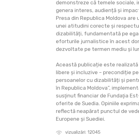
demonstreze că temele sociale, in
genera interes, audiență și impact
Presa din Republica Moldova are u
unei atitudini corecte și respect
dizabilități, fundamentată pe egali
eforturile jurnalistice în acest d
dezvoltate pe termen mediu și lu
Această publicație este realizată 
libere și incluzive – precondiție p
persoanelor cu dizabilități și pen
în Republica Moldova”, implement
susţinut financiar de Fundaţia Es
oferite de Suedia. Opiniile exprim
reflectă neapărat punctul de vede
Europene și Suediei.
vizualizări: 12045