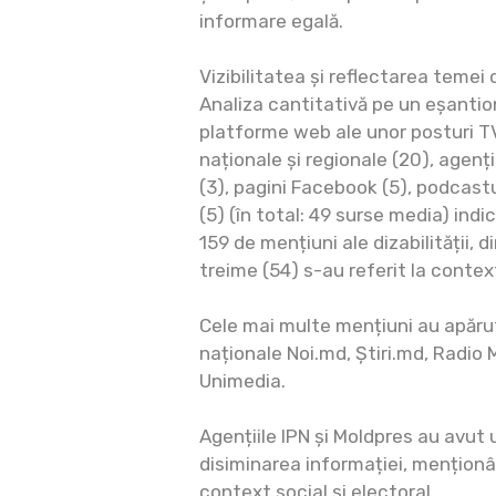
informare egală.
Vizibilitatea și reflectarea temei d
Analiza cantitativă pe un eșantio
platforme web ale unor posturi TV (
naționale și regionale (20), agenți
(3), pagini Facebook (5), podcastu
(5) (în total: 49 surse media) indi
159 de mențiuni ale dizabilității, 
treime (54) s-au referit la contex
Cele mai multe mențiuni au apăru
naționale Noi.md, Știri.md, Radio 
Unimedia.
Agențiile IPN și Moldpres au avut 
disiminarea informației, menționâ
context social și electoral.