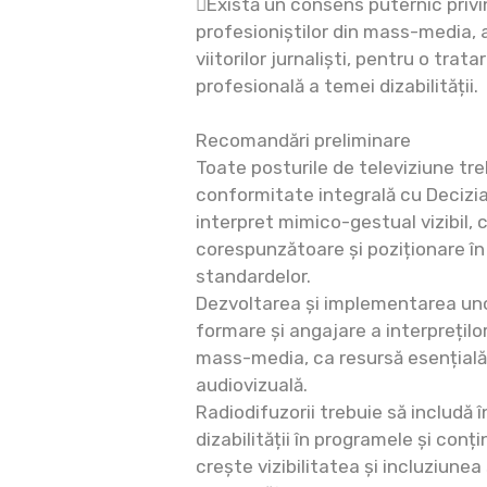
Există un consens puternic privin
profesioniștilor din mass-media, at
viitorilor jurnaliști, pentru o trat
profesională a temei dizabilității.
Recomandări preliminare
Toate posturile de televiziune tr
conformitate integrală cu Decizia
interpret mimico-gestual vizibil, 
corespunzătoare și poziționare în
standardelor.
Dezvoltarea și implementarea un
formare și angajare a interprețil
mass-media, ca resursă esențială
audiovizuală.
Radiodifuzorii trebuie să includă
dizabilității în programele și conți
crește vizibilitatea și incluziune