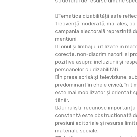
structural de resurse umane spec
Tematica dizabilității este refle
frecvență moderată, mai ales, ca p
campania electorală reprezintă d
mențiuni.
Tonul și limbajul utilizate în mat
corecte, non-discriminatorii și p
pozitive asupra incluziunii și resp
persoanelor cu dizabilități.
În presa scrisă și televiziune, s
predominant în cheie civică, în ti
este mai mobilizator și orientat s
tânăr.
Jurnaliștii recunosc importanța 
constantă este obstrucționată d
presiuni editoriale și resurse lim
materiale sociale.