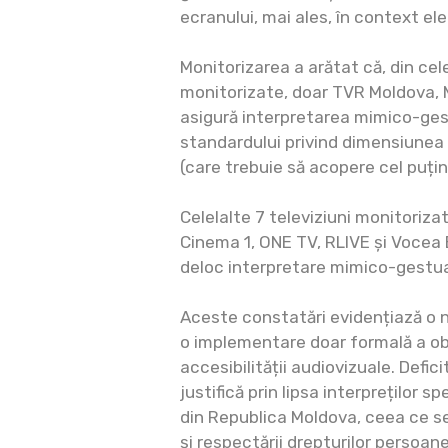
ecranului, mai ales, în context ele
Monitorizarea a arătat că, din cel
monitorizate, doar TVR Moldova, M
asigură interpretarea mimico-ges
standardului privind dimensiunea 
(care trebuie să acopere cel puțin
Celelalte 7 televiziuni monitoriza
Cinema 1, ONE TV, RLIVE și Vocea 
deloc interpretare mimico-gestual
Aceste constatări evidențiază o 
o implementare doar formală a obli
accesibilității audiovizuale. Defici
justifică prin lipsa interpreților sp
din Republica Moldova, ceea ce se
și respectării drepturilor persoanel