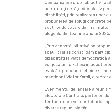
Campania are drept obiectiv facil
pentru toți cetățenii, inclusiv pe
dizabilități, prin realizarea unor a
propunerea de soluții concrete pe
secțiilor de votare din mai multe re
alegerile din toamna anului 2025.
„Prin această inițiativă ne prop
spații, ci și să consolidăm partic
dizabilități la viața democratică a ț
vor juca un rol-cheie în acest proc
evaluări, propuneri tehnice și mon
menționat Victor Koroli, director 
Evenimentul de lansare a reunit m
Electorale Centrale, parteneri de 
teritoriu, care vor contribui la i
diverse regiuni ale țării.