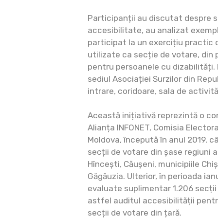
Participanții au discutat despre 
accesibilitate, au analizat exemp
participat la un exercițiu practic 
utilizate ca secție de votare, din
pentru persoanele cu dizabilități. 
sediul Asociației Surzilor din Rep
intrare, coridoare, sala de activită
Această inițiativă reprezintă o co
Alianța INFONET, Comisia Electora
Moldova, începută în anul 2019, c
secții de votare din șase regiuni al
Hîncești, Căușeni, municipiile Chiș
Găgăuzia. Ulterior, în perioada ian
evaluate suplimentar 1.206 secți
astfel auditul accesibilității pen
secții de votare din țară.