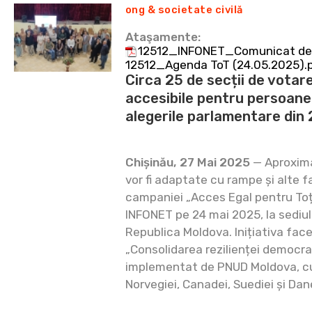
ong & societate civilă
Ataşamente:
12512_INFONET_Comunicat de 
12512_Agenda ToT (24.05.2025).
Circa 25 de secții de votar
accesibile pentru persoanele
alegerile parlamentare din
Chișinău, 27 Mai 2025
— Aproxima
vor fi adaptate cu rampe și alte fa
campaniei „Acces Egal pentru Toți”
INFONET pe 24 mai 2025, la sediul 
Republica Moldova. Inițiativa face
„Consolidarea rezilienței democra
implementat de PNUD Moldova, cu s
Norvegiei, Canadei, Suediei și Da