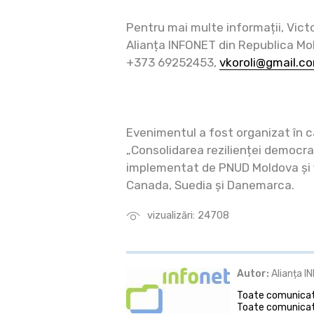
Pentru mai multe informații, Victor
Alianța INFONET din Republica Mo
+373 69252453,
vkoroli@gmail.c
Evenimentul a fost organizat în c
„Consolidarea rezilienței democra
implementat de PNUD Moldova și f
Canada, Suedia și Danemarca.
vizualizări: 24708
Autor:
Alianța I
Toate comunicate
Toate comunicate