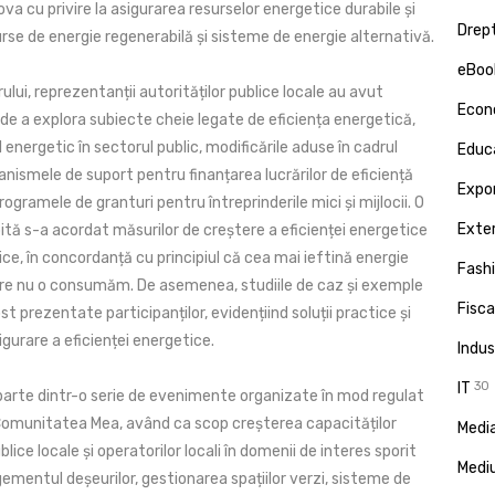
ova cu privire la asigurarea resurselor energetice durabile și
Drept
 surse de energie regenerabilă și sisteme de energie alternativă.
eBoo
rului, reprezentanții autorităților publice locale au avut
Econ
de a explora subiecte cheie legate de eficiența energetică,
energetic în sectorul public, modificările aduse în cadrul
Educa
nismele de suport pentru finanțarea lucrărilor de eficiență
Expor
rogramele de granturi pentru întreprinderile mici și mijlocii. O
Exte
ită s-a acordat măsurilor de creștere a eficienței energetice
blice, în concordanță cu principiul că cea mai ieftină energie
Fash
re nu o consumăm. De asemenea, studiile de caz și exemple
Fisca
t prezentate participanților, evidențiind soluții practice și
igurare a eficienței energetice.
Indus
IT
30
 parte dintr-o serie de evenimente organizate în mod regulat
omunitatea Mea, având ca scop creșterea capacităților
Media
blice locale și operatorilor locali în domenii de interes sporit
Medi
entul deșeurilor, gestionarea spațiilor verzi, sisteme de