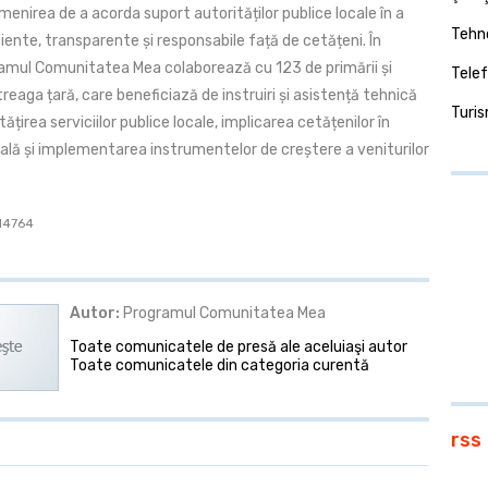
enirea de a acorda suport autorităților publice locale în a
Tehno
iente, transparente și responsabile față de cetățeni. În
amul Comunitatea Mea colaborează cu 123 de primării și
Telef
ntreaga țară, care beneficiază de instruiri și asistență tehnică
Turi
țirea serviciilor publice locale, implicarea cetățenilor în
ală și implementarea instrumentelor de creștere a veniturilor
 14764
Autor:
Programul Comunitatea Mea
Toate comunicatele de presă ale aceluiaşi autor
Toate comunicatele din categoria curentă
rss