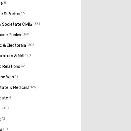
je
8
e & Prețuri
16
 Societate Civilă
1381
oane Publice
140
ic & Electorala
1305
uratura & MAI
120
c Relations
32
rse Web
12
tate & Medicină
125
icate
4
l
580
t
12
ţă
80