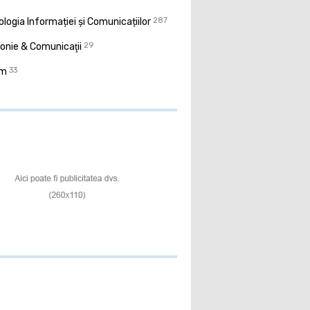
logia Informației și Comunicațiilor
287
onie & Comunicaţii
29
sm
33