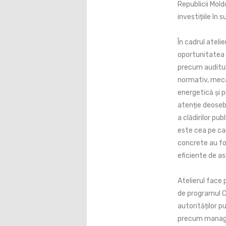
Republicii Mold
investițiile în
În cadrul atelie
oportunitatea 
precum auditul 
normativ, meca
energetică și p
atenție deoseb
a clădirilor pu
este cea pe ca
concrete au fos
eficiente de as
Atelierul face
de programul C
autorităților pu
precum managem