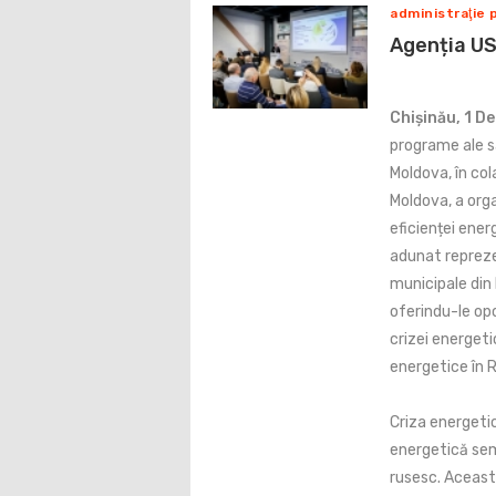
administraţie 
Agenția US
Chișinău, 1 D
programe ale s
Moldova, în co
Moldova, a orga
eficienței ener
adunat reprezen
municipale din
oferindu-le op
crizei energeti
energetice în 
Criza energeti
energetică sem
rusesc. Aceast