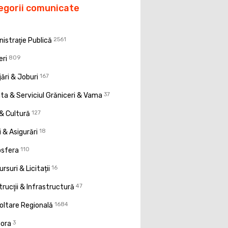
egorii comunicate
istraţie Publică
2561
eri
809
ări & Joburi
167
a & Serviciul Grăniceri & Vama
37
& Cultură
127
 & Asigurări
18
osfera
110
rsuri & Licitații
16
rucţii & Infrastructură
47
oltare Regională
1684
pora
3