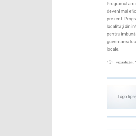
Programul are m
deveni mai efic
prezent, Progr
localități din î
pentru îmbunătă
guvernarea loc
locale.
vizualizări: