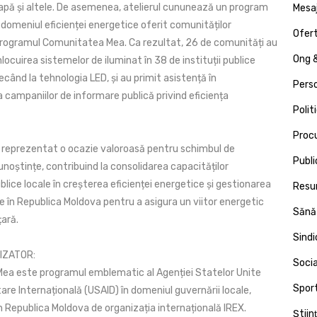
apă și altele. De asemenea, atelierul cununează un program
Mesa
 domeniul eficienței energetice oferit comunităților
Ofert
rogramul Comunitatea Mea. Ca rezultat, 26 de comunități au
Ong &
nlocuirea sistemelor de iluminat în 38 de instituții publice
recând la tehnologia LED, și au primit asistență în
Pers
campaniilor de informare publică privind eficiența
Polit
Proc
a reprezentat o ocazie valoroasă pentru schimbul de
Publi
unoștințe, contribuind la consolidarea capacităților
ublice locale în creșterea eficienței energetice și gestionarea
Resu
ice în Republica Moldova pentru a asigura un viitor energetic
Sănă
țară.
Sind
IZATOR:
Socia
a este programul emblematic al Agenției Statelor Unite
Spor
re Internațională (USAID) în domeniul guvernării locale,
 Republica Moldova de organizația internațională IREX.
Ştiin