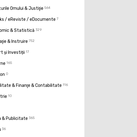
urile Omului & Justiţie
564
ks / eReviste / eDocumente
7
omic & Statistică
329
ţie & Instruire
752
t și Investiții
17
rne
165
ion
0
litate & Finanţe & Contabilitate
116
trie
10
 & Publicitate
365
u
36