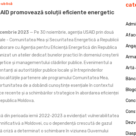
publică
cat
AID promovează soluții eficiente energetic
Admin
ecembrie 2023
— Pe 30 noiembrie, agenția USAID prin două
Afac
ale - Comunitatea Mea și Securitatea Energetică a Republicii
Angaj
laborare cu Agenția pentru Eficiență Energetică din Republica
nizat un atelier dedicat bunelor practici în domeniul creșterii
Armat
getice și managementului clădirilor publice. Evenimentul a
Artă 
tanți ai autorităților publice locale și întreprinderilor
 localitățile partenere ale programului Comunitatea Mea,
Bănci
ortunitatea de a dobândi cunoștințe esențiale în contextul
Blog
ce recente și a schimbărilor strategice în abordarea eficienței
Republica Moldova.
Concu
Const
că din perioada iernii 2022-2023 a evidențiat vulnerabilitatea
Dezv
nificativă a Moldovei, cu o dependență crescută de gazul
ă criză a determinat o schimbare în viziunea Guvernului
Dias