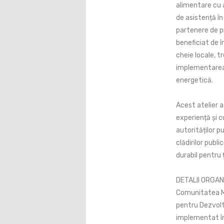
alimentare cu 
de asistență în
partenere de p
beneficiat de î
cheie locale, t
implementarea 
energetică.
Acest atelier 
experiență și c
autorităților p
clădirilor publ
durabil pentru 
DETALII ORGAN
Comunitatea Me
pentru Dezvolta
implementat în