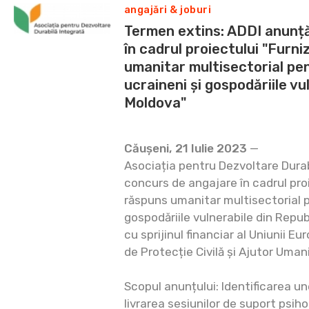
angajări & joburi
Termen extins: ADDI anunț
în cadrul proiectului "Furn
umanitar multisectorial pen
ucraineni și gospodăriile vu
Moldova"
Căușeni, 21 Iulie 2023
—
Asociația pentru Dezvoltare Durab
concurs de angajare în cadrul pro
răspuns umanitar multisectorial pe
gospodăriile vulnerabile din Repu
cu sprijinul financiar al Uniunii 
de Protecție Civilă și Ajutor Umani
Scopul anunțului: Identificarea u
livrarea sesiunilor de suport psihol