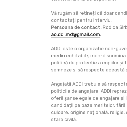
Vă rugăm să rețineți că doar candid
contactați pentru interviu.
Persoana de contact:
Rodica Sîr
ao.ddi.md@gmail.com
.
ADDI este o organizație non-guv
mediu echitabil și non-discrimina
politică de protecție a copiilor și 
semneze și să respecte această 
Angajații ADDI trebuie să respect
politicile de angajare. ADDI repre
oferă șanse egale de angajare și i
candidații pe baza meritelor, fără 
culoare, origine națională, religie,
stare civilă.