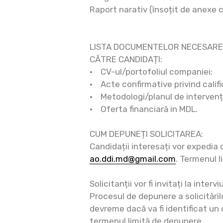
Raport narativ (însoțit de anexe c
LISTA DOCUMENTELOR NECESARE 
CĂTRE CANDIDAȚI:
• CV-ul/portofoliul companiei;
• Acte confirmative privind califi
• Metodologi/planul de intervenț
• Oferta financiară in MDL.
CUM DEPUNEȚI SOLICITAREA:
Candidații interesați vor expedia 
ao.ddi.md@gmail.com
. Termenul l
Solicitanții vor fi invitați la inter
Procesul de depunere a solicitărilo
devreme dacă va fi identificat un 
termenul limită de depunere.