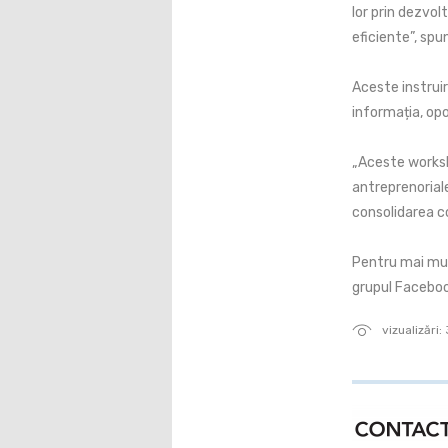
lor prin dezvol
eficiente”, spu
Aceste instruir
informația, opo
„Aceste worksho
antreprenoriale
consolidarea c
Pentru mai mult
grupul Faceboo
vizualizări