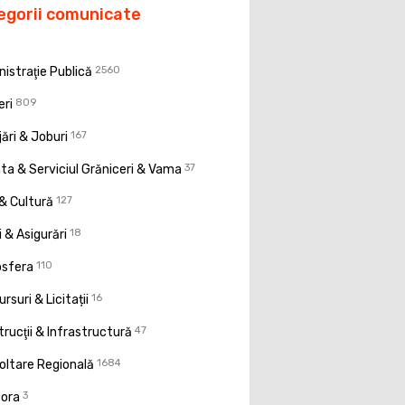
egorii comunicate
istraţie Publică
2560
eri
809
ări & Joburi
167
a & Serviciul Grăniceri & Vama
37
& Cultură
127
 & Asigurări
18
osfera
110
rsuri & Licitații
16
rucţii & Infrastructură
47
oltare Regională
1684
pora
3