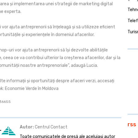
tarea și implementarea unei strategii de marketing digital
Tehno
ne experta.
Telef
i vor ajuta antreprenorii să înțeleagă și să utilizeze eficient
Turi
rtunitățile și experiențele în domeniul afacerilor.
p-uri vor ajuta antreprenorii să își dezvolte abilitățile
, ceea ce va contribui ulterior la creșterea afacerilor, dar și la
omunității noastre antreprenoriale”, adaugă Lucia.
e informații și oportunități despre afaceri verzi, accesați
k: Economie Verde în Moldova
: 36655
rss
Autor:
Centrul Contact
Toate comunicatele de presă ale aceluiaşi autor