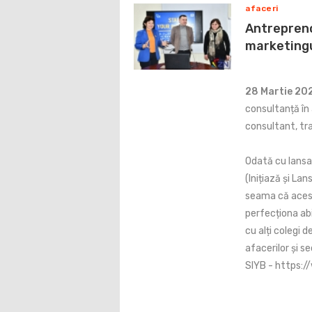
afaceri
Antrepreno
marketingu
28 Martie 20
consultanță în
consultant, tra
Odată cu lansar
(Inițiază și L
seama că acest 
perfecționa abi
cu alți colegi 
afacerilor și s
SIYB - https