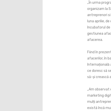
„În urma progra
organizam la So
antreprenori si
luna aprilie, de
Incubatorul de A
gestiunea aface
afacerea.
Fiind în preze
afacerilor, în
Internațională
ce doresc să se
să-și crească 
„Am observat o
marketing digit
mulți antrepren
există încă mul