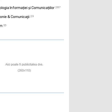
logia Informației și Comunicațiilor
287
onie & Comunicaţii
29
sm
33