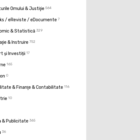
urile Omului & Justiţie
564
ks / eReviste / eDocumente
7
omic & Statistică
329
ţie & Instruire
752
t și Investiții
17
rne
165
ion
0
litate & Finanţe & Contabilitate
116
trie
10
 & Publicitate
365
u
36