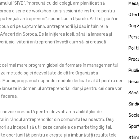
mului "SIYB", împreună cu doi colegi, am planificat să
Mesa
roca o serie de workshop-uri și sesiuni de instruire pentru
Ofert
 potențiali antreprenori”, spune Lucia Ușurelu. Astfel, până în
Ong &
 două ori pe săptămână, antreprenorii își dau întâlnire la
faceri din Soroca. De la inițierea ideii, până la lansarea și
Pers
rii, aici viitorii antreprenori învață cum să-și crească
Polit
Proc
nt cel mai mare program global de formare în managementul
Publi
 baza metodologiei dezvoltate de către Organizația
 a Muncii, programul cuprinde module dedicate atât pentru cei
Resu
 lanseze în domeniul antreprenorial, dar și pentru cei care vor
Sănă
afacerea.
Sind
 nevoie crescută pentru dezvoltarea abilităților de
Socia
al în rândul antreprenorilor din comunitatea noastră. Deși
Spor
ori au început să utilizeze canalele de marketing digital,
te oportunități pentru a crește și a îmbunătăți rezultatele
Ştiin