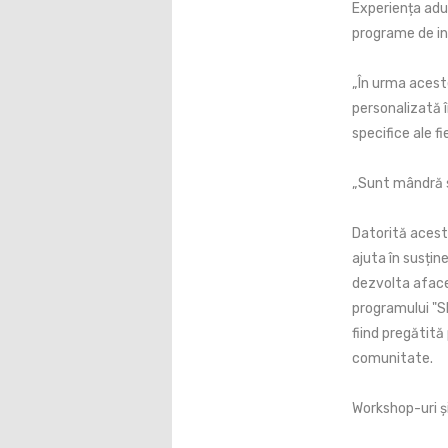
Experiența adu
programe de ins
„În urma acest
personalizată î
specifice ale f
„Sunt mândră s
Datorită acestu
ajuta în susțin
dezvolta afacer
programului "S
fiind pregătită
comunitate.
Workshop-uri și