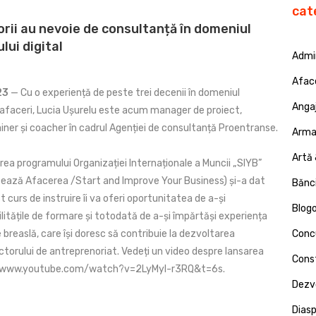
cat
rii au nevoie de consultanță în domeniul
lui digital
Admin
Afac
23
— Cu o experiență de peste trei decenii în domeniul
Angaj
 afaceri, Lucia Ușurelu este acum manager de proiect,
iner și coacher în cadrul Agenției de consultanță Proentranse.
Armat
Artă 
ea programului Organizației Internaționale a Muncii „SIYB”
ansează Afacerea /Start and Improve Your Business) și-a dat
Bănci
curs de instruire îi va oferi oportunitatea de a-și
Blog
litățile de formare și totodată de a-și împărtăși experiența
de breaslă, care își doresc să contribuie la dezvoltarea
Concu
ectorului de antreprenoriat. Vedeți un video despre lansarea
Const
://www.youtube.com/watch?v=2LyMyI-r3RQ&t=6s.
Dezv
Dias