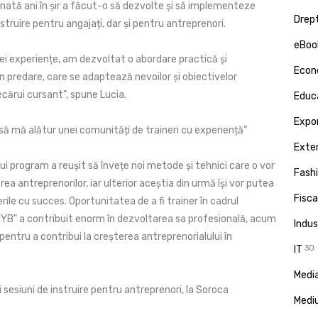
nată ani în șir a făcut-o să dezvolte și să implementeze
Drept
truire pentru angajați, dar și pentru antreprenori.
eBoo
ei experiențe, am dezvoltat o abordare practică și
Econ
n predare, care se adaptează nevoilor și obiectivelor
iecărui cursant”, spune Lucia.
Educa
Expor
ă mă alătur unei comunități de traineri cu experiență”
Exte
i program a reușit să învețe noi metode și tehnici care o vor
Fash
erea antreprenorilor, iar ulterior aceștia din urmă își vor putea
Fisca
ile cu succes. Oportunitatea de a fi trainer în cadrul
IYB" a contribuit enorm în dezvoltarea sa profesională, acum
Indus
 pentru a contribui la creșterea antreprenorialului în
IT
30
Media
 sesiuni de instruire pentru antreprenori, la Soroca
Medi