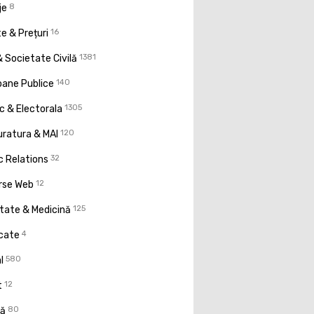
je
8
e & Prețuri
16
 Societate Civilă
1381
oane Publice
140
ic & Electorala
1305
uratura & MAI
120
c Relations
32
rse Web
12
tate & Medicină
125
icate
4
l
580
t
12
ţă
80