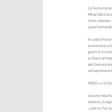
La festivitatea
Mihail Silistrar
tineri, dorindu
şi performanțe 
În cadrul Forum
economică a loc
grant și trofee
și tinere antre
ale Concursului
antreprenoriat 
VIDEO >>> http
Aceste inițiati
definite, în leg
„care nu fac pa