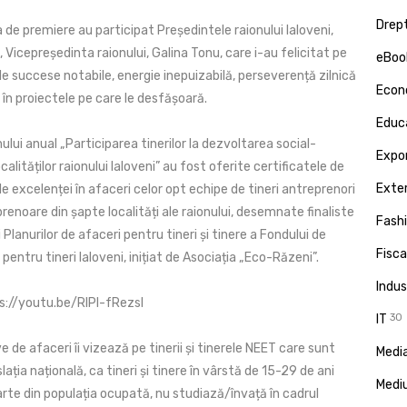
Drept
 de premiere au participat Președintele raionului Ialoveni,
u, Vicepreședinta raionului, Galina Tonu, care i-au felicitat pe
eBoo
-le succese notabile, energie inepuizabilă, perseverență zilnică
Econ
în proiectele pe care le desfășoară.
Educa
ului anual „Participarea tinerilor la dezvoltarea social-
Expor
alităților raionului Ialoveni” au fost oferite certificatele de
Exte
le excelenței în afaceri celor opt echipe de tineri antreprenori
prenoare din șapte localități ale raionului, desemnate finaliste
Fash
 Planurilor de afaceri pentru tineri și tinere a Fondului de
Fisca
pentru tineri Ialoveni, inițiat de Asociația „Eco-Răzeni”.
Indus
s://youtu.be/RIPI-fRezsI
IT
30
ve de afaceri îi vizează pe tinerii și tinerele NEET care sunt
Media
islația națională, ca tineri și tinere în vârstă de 15-29 de ani
Medi
rte din populația ocupată, nu studiază/învață în cadrul