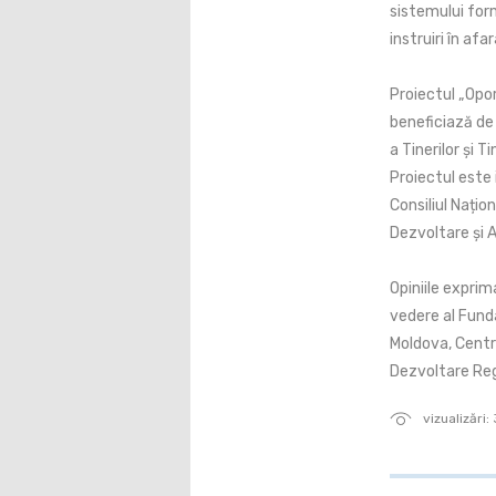
sistemului form
instruiri în af
Proiectul „Opor
beneficiază de 
a Tinerilor și 
Proiectul este
Consiliul Națio
Dezvoltare și 
Opiniile exprim
vedere al Funda
Moldova, Centru
Dezvoltare Regi
vizualizări