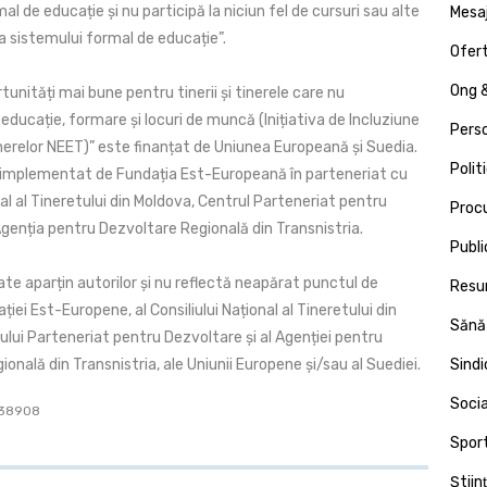
al de educație și nu participă la niciun fel de cursuri sau alte
Mesa
ara sistemului formal de educație”.
Ofert
Ong &
tunități mai bune pentru tinerii și tinerele care nu
educație, formare și locuri de muncă (Inițiativa de Incluziune
Pers
Tinerelor NEET)” este finanțat de Uniunea Europeană și Suedia.
Polit
 implementat de Fundația Est-Europeană în parteneriat cu
nal al Tineretului din Moldova, Centrul Parteneriat pentru
Proc
Agenția pentru Dezvoltare Regională din Transnistria.
Publi
ate aparțin autorilor și nu reflectă neapărat punctul de
Resu
ției Est-Europene, al Consiliului Național al Tineretului din
Sănă
lui Parteneriat pentru Dezvoltare și al Agenției pentru
onală din Transnistria, ale Uniunii Europene și/sau al Suediei.
Sind
Socia
: 38908
Spor
Ştiin