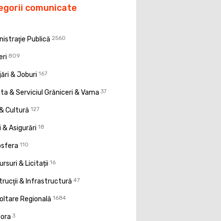
egorii comunicate
istraţie Publică
2560
eri
809
ări & Joburi
167
a & Serviciul Grăniceri & Vama
37
& Cultură
127
 & Asigurări
18
osfera
110
rsuri & Licitații
16
rucţii & Infrastructură
47
oltare Regională
1684
pora
3