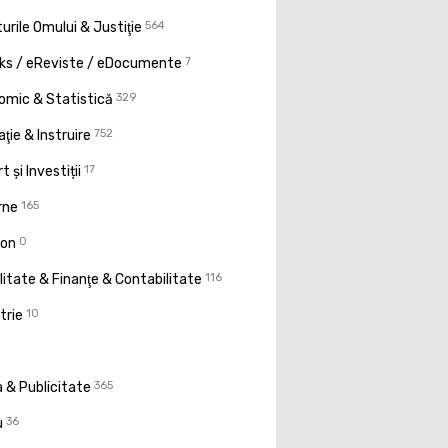
urile Omului & Justiţie
564
ks / eReviste / eDocumente
7
omic & Statistică
329
ţie & Instruire
752
t și Investiții
17
rne
165
ion
0
litate & Finanţe & Contabilitate
116
trie
10
 & Publicitate
365
u
36