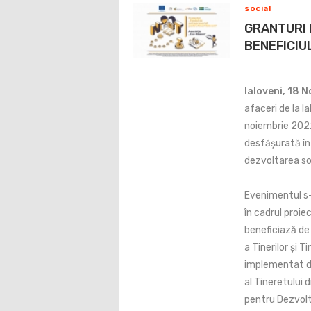
social
GRANTURI 
BENEFICIUL
Ialoveni, 18 
afaceri de la Ia
noiembrie 2022
desfășurată în 
dezvoltarea soc
Evenimentul s-
în cadrul proie
beneficiază de 
a Tinerilor și 
implementat de
al Tineretului 
pentru Dezvolt