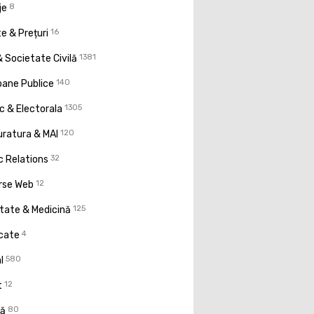
je
8
e & Prețuri
16
 Societate Civilă
1381
oane Publice
140
ic & Electorala
1305
uratura & MAI
120
c Relations
32
rse Web
12
tate & Medicină
125
icate
4
l
580
t
12
ţă
80