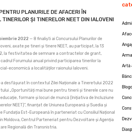
cat
PENTRU PLANURILE DE AFACERI ÎN
 TINERILOR ȘI TINERELOR NEET DIN IALOVENI
Admin
Afac
Noiembrie 2022
— 8 finaliști ai Concursului Planurilor de
Angaj
loveni, axate pe tineri și tinere NEET, au participat, la 13
, la festivitatea de semnare a contractelor de grant,
Armat
cadrul Forumului anual privind participarea tinerilor la
Artă 
ial-economică a localităților raionului Ialoveni.
Bănci
a desfășurat în contextul Zilei Naționale a Tineretului 2022
Blog
ctului „Oportunități mai bune pentru tinerii și tinerele care nu
educație, formare și locuri de muncă (Inițiativa de Incluziune
Concu
Tinerelor NEET)”, finanțat de Uniunea Europeană și Suedia și
Const
 Fundația Est-Europeană în parteneriat cu Consiliul Național
Dezv
din Moldova, Centrul Parteneriat pentru Dezvoltare și Agenția
are Regională din Transnistria.
Dias