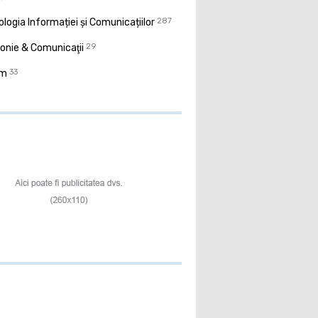
logia Informației și Comunicațiilor
287
onie & Comunicaţii
29
sm
33