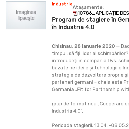
industrie
Ataşamente:
10786_APLICAŢIE DESC
Program de stagiere în Ger
în Industria 4.0
Chisinau, 28 Ianuarie 2020
— Dacă
timpul, să fiţi lider al schimbărilo
introduceți în compania Dvs. sch
bazate pe ideile și tehnologiile In
strategie de dezvoltare proprie ş
parteneri germani – cheia este Pr
Germania „Fit for Partnership wi
grup de format nou „Cooperare 
Industria 4.0”.
Perioada stagierii: 13.04. -08.05