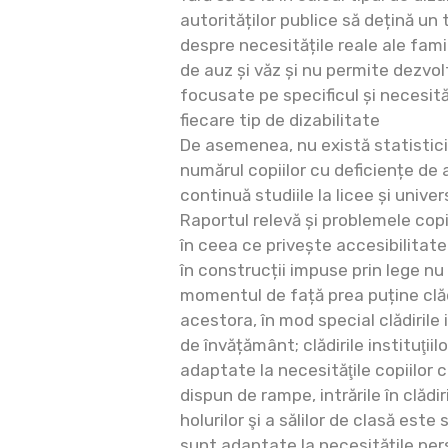
autorităților publice să dețină un 
despre necesitățile reale ale famili
de auz și văz și nu permite dezvol
focusate pe specificul și necesităț
fiecare tip de dizabilitate
De asemenea, nu există statistici 
numărul copiilor cu deficiențe de 
continuă studiile la licee și univers
Raportul relevă și problemele copii
în ceea ce privește accesibilitate
în construcții impuse prin lege nu 
momentul de față prea puține clă
acestora, în mod special clădirile 
de învățământ; clădirile instituţii
adaptate la necesităţile copiilor c
dispun de rampe, intrările în clădi
holurilor şi a sălilor de clasă este
sunt adaptate la necesitățile pers