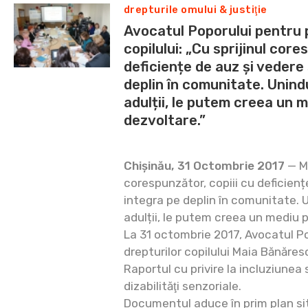
drepturile omului & justiţie
Avocatul Poporului pentru 
copilului: „Cu sprijinul core
deficiențe de auz și vedere
deplin în comunitate. Unindu
adulții, le putem creea un 
dezvoltare.”
Chișinău, 31 Octombrie 2017
— Ma
corespunzător, copiii cu deficienț
integra pe deplin în comunitate. U
adulții, le putem creea un mediu 
La 31 octombrie 2017, Avocatul P
drepturilor copilului Maia Bănăre
Raportul cu privire la incluziunea 
dizabilităţi senzoriale.
Documentul aduce în prim plan sit