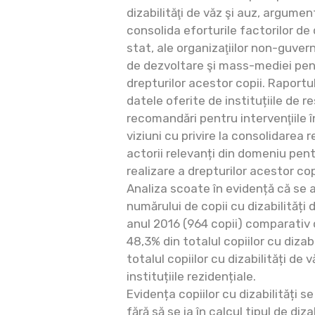
dizabilităţi de văz şi auz, argum
consolida eforturile factorilor de d
stat, ale organizaţiilor non-guver
de dezvoltare şi mass-mediei pen
drepturilor acestor copii. Raportu
datele oferite de instituțiile de re
recomandări pentru intervenţiile 
viziuni cu privire la consolidarea r
actorii relevanți din domeniu pent
realizare a drepturilor acestor co
Analiza scoate în evidență că se 
numărului de copii cu dizabilități 
anul 2016 (964 copii) comparativ c
48,3% din totalul copiilor cu dizabi
totalul copiilor cu dizabilități de 
instituțiile rezidențiale.
Evidența copiilor cu dizabilități s
fără să se ia în calcul tipul de di