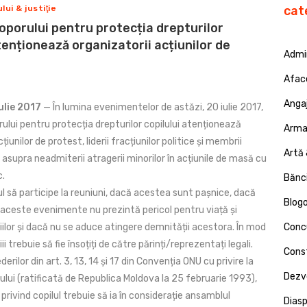
ui & justiţie
cat
oporului pentru protecția drepturilor
tenționează organizatorii acțiunilor de
Admin
Afac
Angaj
ulie 2017
— În lumina evenimentelor de astăzi, 20 iulie 2017,
lui pentru protecția drepturilor copilului atenționează
Armat
țiunilor de protest, liderii fracțiunilor politice și membrii
Artă 
le asupra neadmiterii atragerii minorilor în acțiunile de masă cu
c.
Bănci
ul să participe la reuniuni, dacă acestea sunt pașnice, dacă
Blog
a aceste evenimente nu prezintă pericol pentru viață și
ilor și dacă nu se aduce atingere demnității acestora. În mod
Concu
ii trebuie să fie însoțiți de către părinți/reprezentați legali.
Const
rilor din art. 3, 13, 14 și 17 din Convenția ONU cu privire la
Dezv
lului (ratificată de Republica Moldova la 25 februarie 1993),
 privind copilul trebuie să ia în considerație ansamblul
Dias