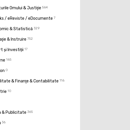
urile Omului & Justiţie
564
ks / eReviste / eDocumente
7
omic & Statistică
329
ţie & Instruire
752
t și Investiții
17
rne
165
ion
0
litate & Finanţe & Contabilitate
116
trie
10
 & Publicitate
365
u
36