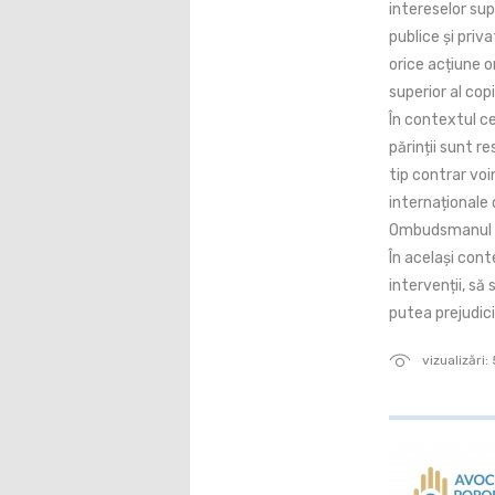
intereselor sup
publice și priv
orice acțiune 
superior al copil
În contextul ce
părinții sunt r
tip contrar voi
internaționale 
Ombudsmanul co
În același cont
intervenții, să 
putea prejudici
vizualizări