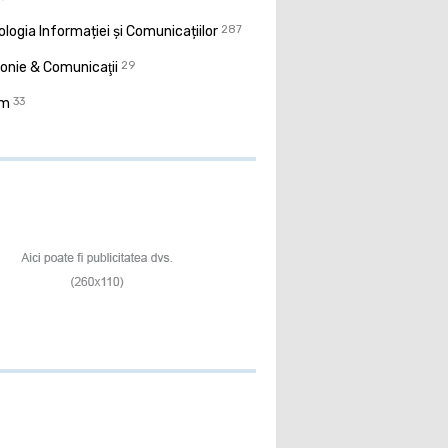
logia Informației și Comunicațiilor
287
onie & Comunicaţii
29
sm
33