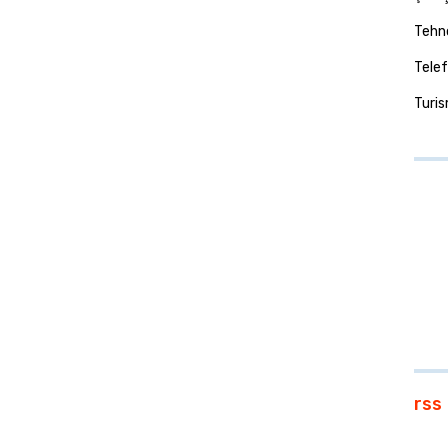
Tehno
Telef
Turi
rss