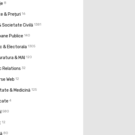
je
8
e & Prețuri
16
 Societate Civilă
1381
oane Publice
140
ic & Electorala
1305
uratura & MAI
120
c Relations
32
rse Web
12
tate & Medicină
125
icate
4
l
580
t
12
ţă
80