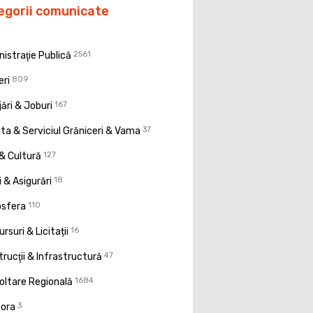
egorii comunicate
istraţie Publică
2561
eri
809
ări & Joburi
167
a & Serviciul Grăniceri & Vama
37
& Cultură
127
 & Asigurări
18
osfera
110
rsuri & Licitații
16
rucţii & Infrastructură
47
oltare Regională
1684
pora
3