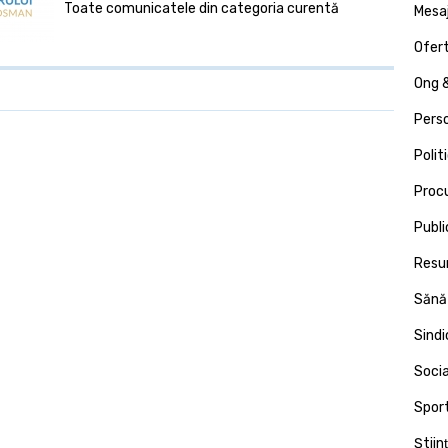
Toate comunicatele din categoria curentă
Mesa
Ofert
Ong &
Pers
Polit
Proc
Publi
Resu
Sănă
Sind
Socia
Spor
Ştiin