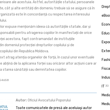
erioare ale acestuia. Astfel, autoritățile statului, persoanele
Drept
ate, cât și alte entități din domeniu trebuie să se asigure că în
organizată este în concordanță cu respectarea interesului
eBoo
ului.
Econ
lor expuse menționăm ideea că autoritățile statale, dar și
esponsabili pentru atragerea copiilor în manifestații de orice
Educa
nței acestora, fapt contramandat de instituțiile
Expor
din domeniul protecției drepturilor copilului și de
Exte
pilului din Republica Moldova.
ext atrag atenția organelor de forță, în cazul unor eventuale
Fash
se abțină de la aplicarea forței sau oricăror altor acțiuni care ar
Fisca
a starea sănătății sau demnitatea copiilor.
Indus
: 54658
IT
30
Media
Autor:
Oficiul Avocatului Poporului
Medi
Toate comunicatele de presă ale aceluiaşi autor