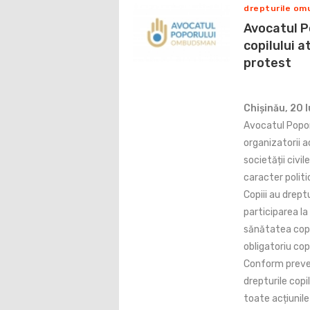
drepturile omul
Avocatul P
copilului a
protest
Chișinău, 20 I
Avocatul Poporu
organizatorii ac
societății civi
caracter politi
Copiii au drept
participarea l
sănătatea copi
obligatoriu copi
Conform prevede
drepturile copi
toate acțiunile