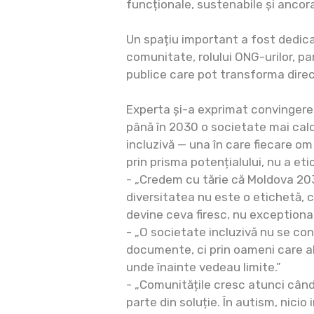
funcționale, sustenabile și ancorat
Un spațiu important a fost dedicat
comunitate, rolului ONG-urilor, par
publice care pot transforma direcț
Experta și-a exprimat convingere
până în 2030 o societate mai cald
incluzivă — una în care fiecare om 
prin prisma potențialului, nu a eti
- „Credem cu tărie că Moldova 203
diversitatea nu este o etichetă, ci
devine ceva firesc, nu exceptional
- „O societate incluzivă nu se con
documente, ci prin oameni care al
unde înainte vedeau limite.”
- „Comunitățile cresc atunci când
parte din soluție. În autism, nicio