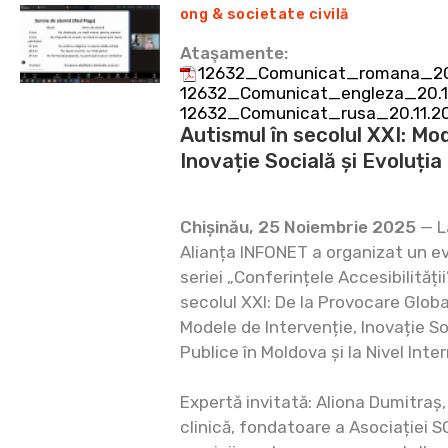
ong & societate civilă
Ataşamente:
12632_Comunicat_romana_20.
12632_Comunicat_engleza_20.11
12632_Comunicat_rusa_20.11.2
Autismul în secolul XXI: Mo
Inovație Socială și Evoluția 
Chișinău, 25 Noiembrie 2025
— L
Alianța INFONET a organizat un ev
seriei „Conferințele Accesibilității
secolul XXI: De la Provocare Glob
Modele de Intervenție, Inovație Soc
Publice în Moldova și la Nivel Inter
Expertă invitată: Aliona Dumitraș
clinică, fondatoare a Asociației S