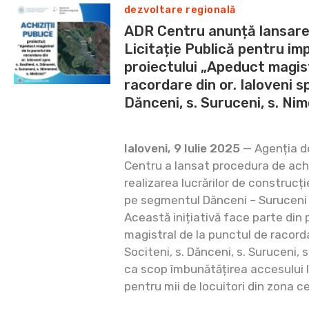
dezvoltare regională
ADR Centru anunță lansare
Licitație Publică pentru i
proiectului „Apeduct magist
racordare din or. Ialoveni sp
Dănceni, s. Suruceni, s. Nim
Ialoveni, 9 Iulie 2025
— Agenția d
Centru a lansat procedura de achi
realizarea lucrărilor de construcț
pe segmentul Dănceni – Suruceni 
Această inițiativă face parte din
magistral de la punctul de racordar
Sociteni, s. Dănceni, s. Suruceni, s
ca scop îmbunătățirea accesului l
pentru mii de locuitori din zona c